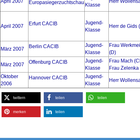
April 2007
Herr Wollensa
Europasiegerzuchtschau
Klasse
Jugend-
Erfurt CACIB
April 2007
Herr de Gids 
Klasse
Jugend-
Frau Werkmei
Berlin CACIB
März 2007
Klasse
(D)
Jugend-
Frau Mach (C
Offenburg CACIB
März 2007
Klasse
Frau Zelenka 
Oktober
Jugend-
Hannover CACIB
Herr Wollensa
2006
Klasse
twittern
teilen
teilen
merken
teilen