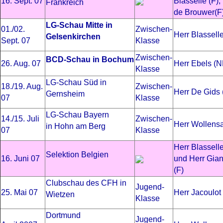
16. Sept. 07
Blasselle (F)
Frankreich
de Brouwer(F
LG-Schau Mitte in
01./02.
Zwischen-
Herr Blasselle
Gelsenkirchen
Sept. 07
Klasse
Zwischen-
BCD-Schau in Bochum
26. Aug. 07
Herr Ebels (N
Klasse
LG-Schau Süd in
18./19. Aug.
Zwischen-
Herr De Gids 
Gernsheim
07
Klasse
LG-Schau Bayern
14./15. Juli
Zwischen-
Herr Wollensa
in Hohn am Berg
07
Klasse
Herr Blasselle
Selektion Belgien
16. Juni 07
und Herr Gia
(F)
Clubschau des CFH in
Jugend-
25. Mai 07
Herr Jacoulot 
Wietzen
Klasse
Dortmund
Jugend-