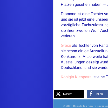
Plätzen gesehen haben, – 
Diamond ist eine Tochter v
und sie ist jetzt eine unse
vorzügliche Zuchtzulassung
sie ihren zweiten Wurf. Auc
verloren.
Grace
als Tochter von Fant
sie schon einige Ausstellun
Konkurrenz. Mittlerweile h
Ausstellungen gezeigt wurd
Deutschland, und sie wurde
Königin Kleopatra
ist eine 
twittern
teilen
© 2026 Briards les beaux travaille