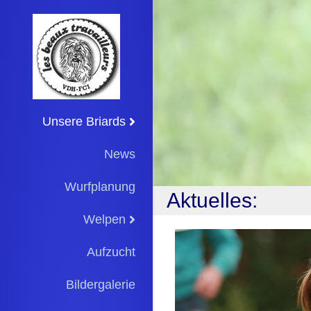
Unsere Briards
News
Wurfplanung
Aktuelles:
Welpen
Aufzucht
Bildergalerie