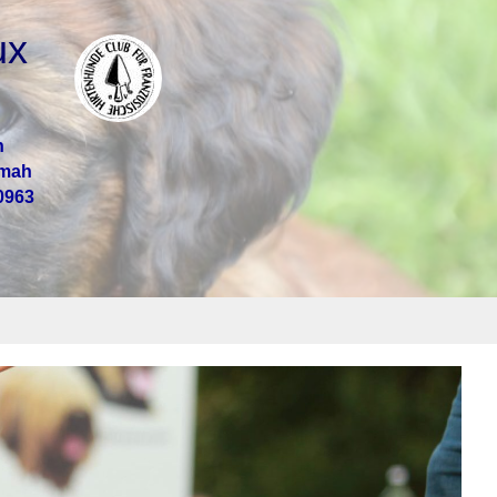
ux
n
mmah
0963