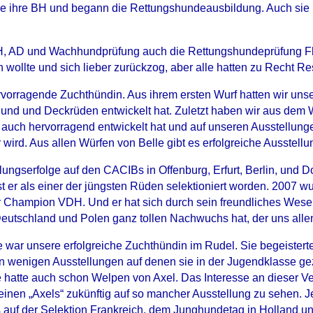
ie ihre BH und begann die Rettungshundeausbildung. Auch sie h
, AD und Wachhundprüfung auch die Rettungshundeprüfung Fläc
 wollte und sich lieber zurückzog, aber alle hatten zu Recht Re
rvorragende Zuchthündin. Aus ihrem ersten Wurf hatten wir unse
hund und Deckrüden entwickelt hat. Zuletzt haben wir aus dem 
auch hervorragend entwickelt hat und auf unseren Ausstellungen
 wird. Aus allen Würfen von Belle gibt es erfolgreiche Ausstell
ellungserfolge auf den CACIBs in Offenburg, Erfurt, Berlin, 
st er als einer der jüngsten Rüden selektioniert worden. 2007 wu
r Champion VDH. Und er hat sich durch sein freundliches Wese
 Deutschland und Polen ganz tollen Nachwuchs hat, der uns alle
 war unsere erfolgreiche Zuchthündin im Rudel. Sie begeisterte
 wenigen Ausstellungen auf denen sie in der Jugendklasse geze
 hatte auch schon Welpen von Axel. Das Interesse an dieser Ve
leinen „Axels“ zukünftig auf so mancher Ausstellung zu sehen. 
s auf der Selektion Frankreich, dem Junghundetag in Holland 