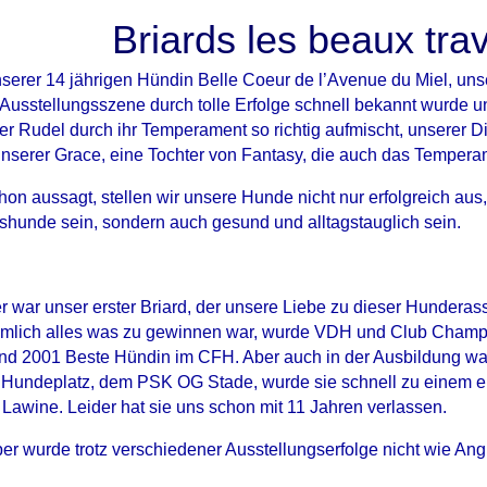
Briards les beaux trav
serer 14 jährigen Hündin Belle Coeur de l’Avenue du Miel, uns
Ausstellungsszene durch tolle Erfolge schnell bekannt wurde un
ser Rudel durch ihr Temperament so richtig aufmischt, unserer D
d unserer Grace, eine Tochter von Fantasy, die auch das Tempera
 aussagt, stellen wir unsere Hunde nicht nur erfolgreich aus,
gshunde sein, sondern auch gesund und alltagstauglich sein.
r war unser erster Briard, der unsere Liebe zu dieser Hunderas
emlich alles was zu gewinnen war, wurde VDH und Club Champi
und 2001 Beste Hündin im CFH. Aber auch in der Ausbildung w
Hundeplatz, dem PSK OG Stade, wurde sie schnell zu einem er
Lawine. Leider hat sie uns schon mit 11 Jahren verlassen.
er wurde trotz verschiedener Ausstellungserfolge nicht wie An