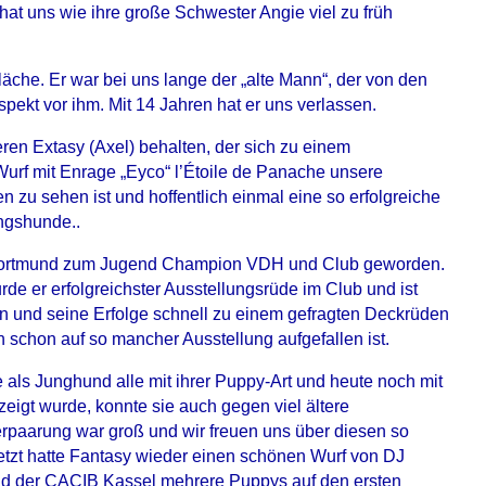
at uns wie ihre große Schwester Angie viel zu früh
he. Er war bei uns lange der „alte Mann“, der von den
spekt vor ihm. Mit 14 Jahren hat er uns verlassen.
ren Extasy (Axel) behalten, der sich zu einem
Wurf mit Enrage „Eyco“ l’Étoile de Panache unsere
 zu sehen ist und hoffentlich einmal eine so erfolgreiche
ungshunde..
und Dortmund zum Jugend Champion VDH und Club geworden.
rde er erfolgreichster Ausstellungsrüde im Club und ist
n und seine Erfolge schnell zu einem gefragten Deckrüden
n schon auf so mancher Ausstellung aufgefallen ist.
 als Junghund alle mit ihrer Puppy-Art und heute noch mit
igt wurde, konnte sie auch gegen viel ältere
rpaarung war groß und wir freuen uns über diesen so
Jetzt hatte Fantasy wieder einen schönen Wurf von DJ
und der CACIB Kassel mehrere Puppys auf den ersten