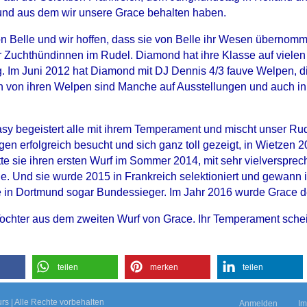
und aus dem wir unsere Grace behalten haben.
on Belle und wir hoffen, dass sie von Belle ihr Wesen übernom
rer Zuchthündinnen im Rudel. Diamond hat ihre Klasse auf viele
. Im Juni 2012 hat Diamond mit DJ Dennis 4/3 fauve Welpen, d
h von ihren Welpen sind Manche auf Ausstellungen und auch in 
asy begeistert alle mit ihrem Temperament und mischt unser Ru
gen erfolgreich besucht und sich ganz toll gezeigt, in Wietze
atte sie ihren ersten Wurf im Sommer 2014, mit sehr vielvers
e. Und sie wurde 2015 in Frankreich selektioniert und gewann
 in Dortmund sogar Bundessieger. Im Jahr 2016 wurde Grace d
Tochter aus dem zweiten Wurf von Grace. Ihr Temperament schein
teilen
merken
teilen
urs
|
Alle Rechte vorbehalten
Anmelden
I