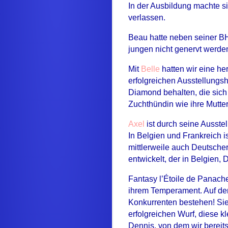
In der Ausbildung machte s
verlassen.
Beau hatte neben seiner BH
jungen nicht genervt werden
Mit
Belle
hatten wir eine he
erfolgreichen Ausstellungs
Diamond behalten, die sich 
Zuchthündin wie ihre Mutter
Axel
ist durch seine Ausst
In Belgien und Frankreich i
mittlerweile auch Deutsche
entwickelt, der in Belgien,
Fantasy l’Étoile de Panache
ihrem Temperament. Auf den
Konkurrenten bestehen! Sie
erfolgreichen Wurf, diese k
Dennis, von dem wir bereit